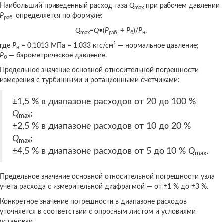
Наибольший приведенный расход газа
Q
при рабочем давлении
max
Р
определяется по формуле:
раб.
Q
=
Q
•(
Р
+
Р
)/
Р
,
max
раб.
б
н
где
Р
= 0,1013 МПа = 1,033 кгс/см² — нормальное давление;
н
Р
— барометрическое давление.
б
Предельное значение основной относительной погрешности
измерения с турбинными и ротационными счетчиками:
±1,5 % в диапазоне расходов от 20 до 100 %
Q
;
max
±2,5 % в диапазоне расходов от 10 до 20 %
Q
;
max
±4,5 % в диапазоне расходов от 5 до 10 %
Q
.
max
Предельное значение основной относительной погрешности узла
учета расхода с измерительной диафрагмой — от ±1 % до ±3 %.
Конкретное значение погрешности в диапазоне расходов
уточняется в соответствии с опросным листом и условиями
установки.