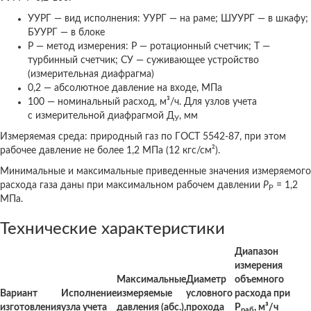
УУРГ — вид исполнения: УУРГ — на раме; ШУУРГ — в шкафу;
БУУРГ — в блоке
Р — метод измерения: Р — ротационный счетчик; Т —
турбинный счетчик; СУ — суживающее устройство
(измерительная диафрагма)
0,2 — абсолютное давление на входе, МПа
100 — номинальный расход, м³/ч. Для узлов учета
с измерительной диафрагмой Д
, мм
У
Измеряемая среда: природный газ по ГОСТ 5542-87, при этом
рабочее давление не более 1,2 МПа (12 кгс/см²).
Минимальные и максимальные приведенные значения измеряемого
расхода газа даны при максимальном рабочем давлении
Р
= 1,2
Р
МПа.
Технические характеристики
Диапазон
измерения
Максимальные
Диаметр
объемного
Вариант
Исполнение
измеряемые
условного
расхода при
изготовления
узла учета
давления (абс.),
прохода
Р
, м³/ч
раб