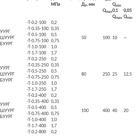
МПа
Д
, мм
Q
У
min
Q
0,1
0,05
max
Q
Q
max
min
-Т-0.2-100
0,2
-Т-0.35-100
0,35
УУРГ
-Т-0.5-100
0,5
ШУУРГ
50
100
10
—
-Т-0.75-100
0,75
БУУРГ
-Т-1.0-100
1,0
-Т-1.7-100
1,7
-Т-0.2-250
0,2
-Т-0.35-250
0,35
УУРГ
-Т-0.5-250
0,5
ШУУРГ
80
250
25
12,5
-Т-0.75-250
0,75
БУУРГ
-Т-1.0-250
1,0
-Т-1.7-250
1,7
-Т-0.2-400
0,2
-Т-0.35-400
0,35
УУРГ
-Т-0.5-400
0,5
ШУУРГ
100
400
40
20
-Т-0.75-400
0,75
БУУРГ
-Т-1.0-400
1,0
-Т-1.7-400
1,7
-Т-0.2-800
0,2