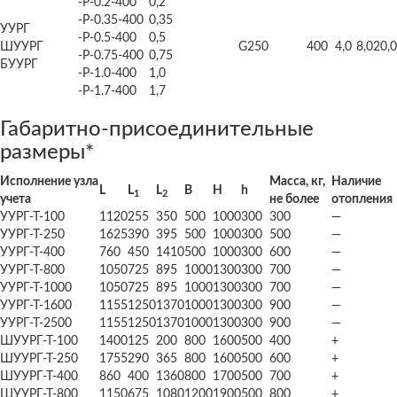
-Р-0.2-400
0,2
-Р-0.35-400
0,35
УУРГ
-Р-0.5-400
0,5
ШУУРГ
G250
400
4,0
8,0
20,0
-Р-0.75-400
0,75
БУУРГ
-Р-1.0-400
1,0
-Р-1.7-400
1,7
Габаритно-присоединительные
размеры
*
Исполнение узла
Масса, кг,
Наличие
L
L
L
B
H
h
1
2
учета
не более
отопления
УУРГ-Т-100
1120
255
350
500
1000
300
300
—
УУРГ-Т-250
1625
390
395
500
1000
300
500
—
УУРГ-Т-400
760
450
1410
500
1000
300
600
—
УУРГ-Т-800
1050
725
895
1000
1300
300
700
—
УУРГ-Т-1000
1050
725
895
1000
1300
300
700
—
УУРГ-Т-1600
1155
1250
1370
1000
1300
300
900
—
УУРГ-Т-2500
1155
1250
1370
1000
1300
300
900
—
ШУУРГ-Т-100
1400
125
200
800
1600
500
400
+
ШУУРГ-Т-250
1755
290
365
800
1600
500
600
+
ШУУРГ-Т-400
860
400
1360
800
1700
500
700
+
ШУУРГ-Т-800
1150
675
1080
1200
1900
500
800
+