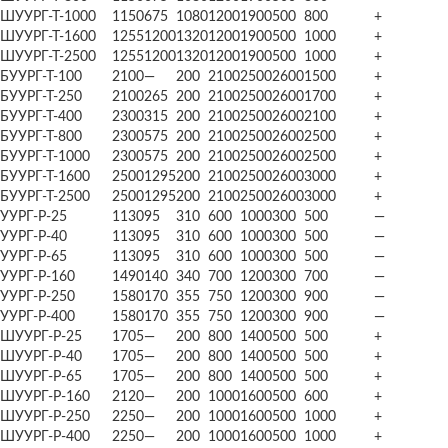
ШУУРГ-Т-1000
1150
675
1080
1200
1900
500
800
+
ШУУРГ-Т-1600
1255
1200
1320
1200
1900
500
1000
+
ШУУРГ-Т-2500
1255
1200
1320
1200
1900
500
1000
+
БУУРГ-Т-100
2100
—
200
2100
2500
2600
1500
+
БУУРГ-Т-250
2100
265
200
2100
2500
2600
1700
+
БУУРГ-Т-400
2300
315
200
2100
2500
2600
2100
+
БУУРГ-Т-800
2300
575
200
2100
2500
2600
2500
+
БУУРГ-Т-1000
2300
575
200
2100
2500
2600
2500
+
БУУРГ-Т-1600
2500
1295
200
2100
2500
2600
3000
+
БУУРГ-Т-2500
2500
1295
200
2100
2500
2600
3000
+
УУРГ-Р-25
1130
95
310
600
1000
300
500
—
УУРГ-Р-40
1130
95
310
600
1000
300
500
—
УУРГ-Р-65
1130
95
310
600
1000
300
500
—
УУРГ-Р-160
1490
140
340
700
1200
300
700
—
УУРГ-Р-250
1580
170
355
750
1200
300
900
—
УУРГ-Р-400
1580
170
355
750
1200
300
900
—
ШУУРГ-Р-25
1705
—
200
800
1400
500
500
+
ШУУРГ-Р-40
1705
—
200
800
1400
500
500
+
ШУУРГ-Р-65
1705
—
200
800
1400
500
500
+
ШУУРГ-Р-160
2120
—
200
1000
1600
500
600
+
ШУУРГ-Р-250
2250
—
200
1000
1600
500
1000
+
ШУУРГ-Р-400
2250
—
200
1000
1600
500
1000
+