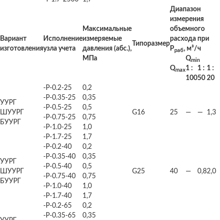
Диапазон
измерения
Максимальные
объемного
Вариант
Исполнение
измеряемые
расхода при
Типоразмер
изготовления
узла учета
давления (абс.),
Р
, м³/ч
раб
МПа
Q
min
Q
1 :
1 :
1 :
max
100
50
20
-Р-0.2-25
0,2
-Р-0.35-25
0,35
УУРГ
-Р-0.5-25
0,5
ШУУРГ
G16
25
—
—
1,3
-Р-0.75-25
0,75
БУУРГ
-Р-1.0-25
1,0
-Р-1.7-25
1,7
-Р-0.2-40
0,2
-Р-0.35-40
0,35
УУРГ
-Р-0.5-40
0,5
ШУУРГ
G25
40
—
0,8
2,0
-Р-0.75-40
0,75
БУУРГ
-Р-1.0-40
1,0
-Р-1.7-40
1,7
-Р-0.2-65
0,2
-Р-0.35-65
0,35