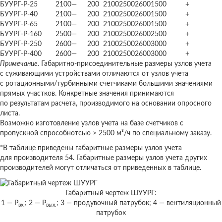
БУУРГ-Р-25
2100
—
200
2100
2500
2600
1500
+
БУУРГ-Р-40
2100
—
200
2100
2500
2600
1500
+
БУУРГ-Р-65
2100
—
200
2100
2500
2600
1500
+
БУУРГ-Р-160
2500
—
200
2100
2500
2600
2500
+
БУУРГ-Р-250
2600
—
200
2100
2500
2600
3000
+
БУУРГ-Р-400
2600
—
200
2100
2500
2600
3000
+
Примечание.
Габаритно-присоединительные размеры узлов учета
с суживающими устройствами отличаются от узлов учета
с ротационными/турбинными счетчиками большими значениями
прямых участков. Конкретные значения принимаются
по результатам расчета, производимого на основании опросного
листа.
Возможно изготовление узлов учета на базе счетчиков с
пропускной спрособнотсью > 2500 м³/ч по специальному заказу.
*В таблице приведены габаритные размеры узлов учета
для производителя 54. Габаритные размеры узлов учета других
производителей могут отличаться от приведенных в таблице.
Габаритный чертеж ШУУРГ:
1 — Р
; 2 — Р
; 3 — продувочный патрубок; 4 — вентиляционный
вх.
вых.
патрубок