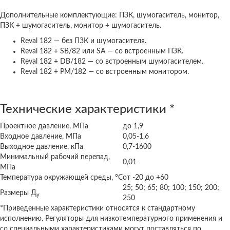
Дополнительные комплектующие: ПЗК, шумогаситель, монитор,
ПЗК + шумогаситель, монитор + шумогаситель.
Reval 182 — без ПЗК и шумогасителя.
Reval 182 + SB/82 или SA — со встроенным ПЗК.
Reval 182 + DB/182 — со встроенным шумогасителем.
Reval 182 + PM/182 — со встроенным монитором.
Технические характеристики *
Проектное давление, МПа
до 1,9
Входное давление, МПа
0,05-1,6
Выходное давление, кПа
0,7-1600
Минимальный рабочий перепад,
0,01
МПа
Температура окружающей среды, °С
от -20 до +60
25; 50; 65; 80; 100; 150; 200;
Размеры Д
у
250
*Приведенные характеристики относятся к стандартному
исполнению. Регуляторы для низкотемпературного применения и
со специальными характеристиками могут поставляться по