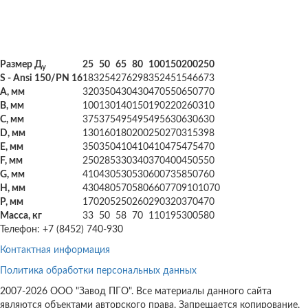
Размер Д
25
50
65
80
100
150
200
250
у
S - Ansi 150/PN 16
183
254
276
298
352
451
546
673
A, мм
320
350
430
430
470
550
650
770
В, мм
100
130
140
150
190
220
260
310
С, мм
375
375
495
495
495
630
630
630
D, мм
130
160
180
200
250
270
315
398
E, мм
350
350
410
410
410
475
475
470
F, мм
250
285
330
340
370
400
450
550
G, мм
410
430
530
530
600
735
850
760
Н, мм
430
480
570
580
660
770
910
1070
Р, мм
170
205
250
260
290
320
370
470
Масса, кг
33
50
58
70
110
195
300
580
Телефон: +7 (8452) 740-930
Контактная информация
Политика обработки персональных данных
2007-2026 ООО "Завод ПГО". Все материалы данного сайта
являются объектами авторского права. Запрещается копирование,