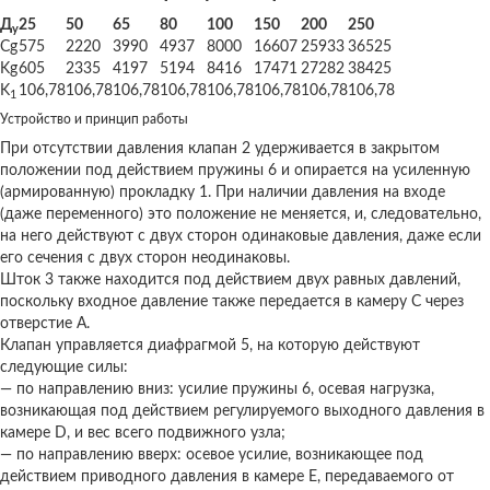
Д
25
50
65
80
100
150
200
250
у
Cg
575
2220
3990
4937
8000
16607
25933
36525
Kg
605
2335
4197
5194
8416
17471
27282
38425
K
106,78
106,78
106,78
106,78
106,78
106,78
106,78
106,78
1
Устройство и принцип работы
При отсутствии давления клапан 2 удерживается в закрытом
положении под действием пружины 6 и опирается на усиленную
(армированную) прокладку 1. При наличии давления на входе
(даже переменного) это положение не меняется, и, следовательно,
на него действуют с двух сторон одинаковые давления, даже если
его сечения с двух сторон неодинаковы.
Шток 3 также находится под действием двух равных давлений,
поскольку входное давление также передается в камеру C через
отверстие A.
Клапан управляется диафрагмой 5, на которую действуют
следующие силы:
— по направлению вниз: усилие пружины 6, осевая нагрузка,
возникающая под действием регулируемого выходного давления в
камере D, и вес всего подвижного узла;
— по направлению вверх: осевое усилие, возникающее под
действием приводного давления в камере E, передаваемого от