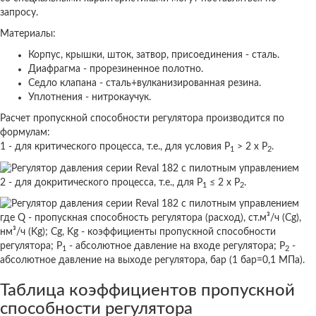
запросу.
Материалы:
Корпус, крышки, шток, затвор, присоединения - сталь.
Диафрагма - прорезиненное полотно.
Седло клапана - сталь+вулканизированная резина.
Уплотнения - нитрокаучук.
Расчет пропускной способности регулятора производится по
формулам:
1 - для критического процесса, т.е., для условия Р
> 2 х Р
.
1
2
2 - для докритического процесса, т.е., для Р
≤ 2 х Р
.
1
2
где Q - пропускная способность регулятора (расход), ст.м³/ч (Cg),
нм³/ч (Kg); Cg, Kg - коэффициенты пропускной способности
регулятора; Р
- абсолютное давление на входе регулятора; Р
-
1
2
абсолютное давление на выходе регулятора, бар (1 бар=0,1 МПа).
Таблица коэффициентов пропускной
способности регулятора