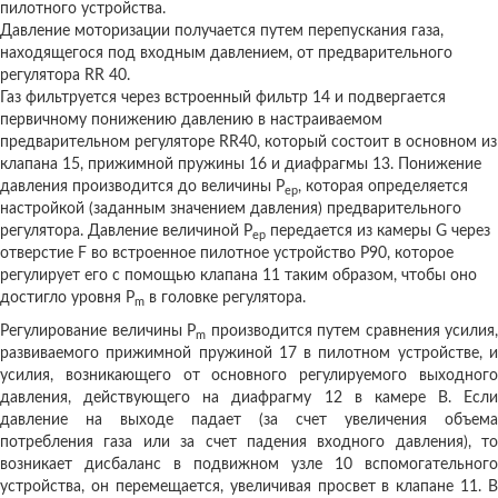
пилотного устройства.
Давление моторизации получается путем перепускания газа,
находящегося под входным давлением, от предварительного
регулятора RR 40.
Газ фильтруется через встроенный фильтр 14 и подвергается
первичному понижению давлению в настраиваемом
предварительном регуляторе RR40, который состоит в основном из
клапана 15, прижимной пружины 16 и диафрагмы 13. Понижение
давления производится до величины P
, которая определяется
ер
настройкой (заданным значением давления) предварительного
регулятора. Давление величиной P
передается из камеры G через
ер
отверстие F во встроенное пилотное устройство P90, которое
регулирует его с помощью клапана 11 таким образом, чтобы оно
достигло уровня P
в головке регулятора.
m
Регулирование величины P
производится путем сравнения усилия,
m
развиваемого прижимной пружиной 17 в пилотном устройстве, и
усилия, возникающего от основного регулируемого выходного
давления, действующего на диафрагму 12 в камере B. Если
давление на выходе падает (за счет увеличения объема
потребления газа или за счет падения входного давления), то
возникает дисбаланс в подвижном узле 10 вспомогательного
устройства, он перемещается, увеличивая просвет в клапане 11. В