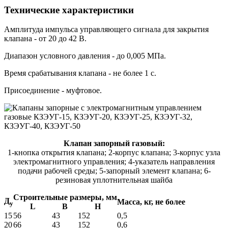
Технические характеристики
Амплитуда импульса управляющего сигнала для закрытия
клапана - от 20 до 42 В.
Диапазон условного давления - до 0,005 МПа.
Время срабатывания клапана - не более 1 с.
Присоединение - муфтовое.
Клапан запорный газовый:
1-кнопка открытия клапана; 2-корпус клапана; 3-корпус узла
электромагнитного управления; 4-указатель направления
подачи рабочей среды; 5-запорный элемент клапана; 6-
резиновая уплотнительная шайба
Строительные размеры, мм
Д
Масса, кг, не более
у
L
B
H
15
56
43
152
0,5
20
66
43
152
0,6