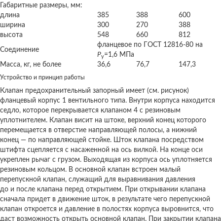
Габаритные размеры, мм:
длина
385
388
600
ширина
300
270
388
высота
548
660
812
фланцевое по ГОСТ 12816-80 на
Соединение
P
=1,6 МПа
у
Масса, кг, не более
36,6
76,7
147,3
Устройство и принцип работы
Клапан предохранительный запорный имеет (см. рисунок)
фланцевый корпус 1 вентильного типа. Внутри корпуса находится
седло, которое перекрывается клапаном 4 с резиновым
уплотнителем. Клапан висит на штоке, верхний конец которого
перемещается в отверстие направляющей полосы, а нижний
конец — по направляющей стойке. Шток клапана посредством
штифта сцепляется с насаженной на ось вилкой. На конце оси
укреплен рычаг с грузом. Выходящая из корпуса ось уплотняется
резиновым кольцом. В основной клапан встроен малый
перепускной клапан, служащий для выравнивания давления
до и после клапана перед открытием. При открывании клапана
сначала придет в движение шток, в результате чего перепускной
клапан откроется и давление в полостях корпуса выровнится, что
даст возможность открыть основной клапан. При закрытии клапана