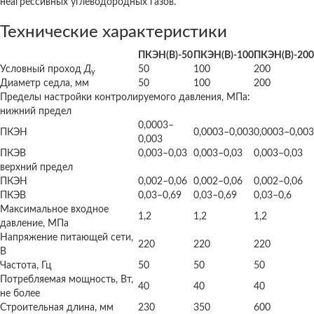
неагрессивных углеводородных газов.
Технические характеристики
ПКЭН(В)-50
ПКЭН(В)-100
ПКЭН(В)-200
Условный проход
Д
50
100
200
у
Диаметр седла, мм
50
100
200
Пределы настройки контролируемого давления, МПа:
нижний предел
0,0003–
ПКЭН
0,0003–0,003
0,0003–0,003
0,003
ПКЭВ
0,003–0,03
0,003–0,03
0,003–0,03
верхний предел
ПКЭН
0,002–0,06
0,002–0,06
0,002–0,06
ПКЭВ
0,03–0,69
0,03–0,69
0,03–0,6
Максимальное входное
1,2
1,2
1,2
давление, МПа
Напряжение питающей сети,
220
220
220
В
Частота, Гц
50
50
50
Потребляемая мощность, Вт,
40
40
40
не более
Строительная длина, мм
230
350
600