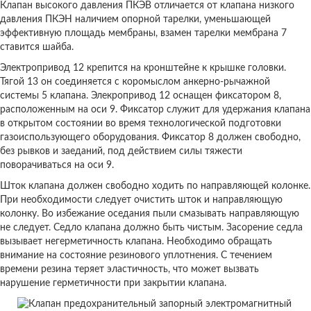
Клапан высокого давления ПКЭВ отличается от клапана низкого
давления ПКЭН наличием опорной тарелки, уменьшающей
эффективную площадь мембраны, взамен тарелки мембрана 7
ставится шайба.
Электропривод 12 крепится на кронштейне к крышке головки.
Тягой 13 он соединяется с коромыслом анкерно-рычажной
системы 5 клапана. Элекропривод 12 оснащен фиксатором 8,
расположенным на оси 9. Фиксатор служит для удержания клапана
в открытом состоянии во время технологической подготовки
газоиспользующего оборудования. Фиксатор 8 должен свободно,
без рывков и заеданий, под действием силы тяжести
поворачиваться на оси 9.
Шток клапана должен свободно ходить по направляющей колонке.
При необходимости следует очистить шток и направляющую
колонку. Во избежание оседания пыли смазывать направляющую
не следует. Седло клапана должно быть чистым. Засорение седла
вызывает негерметичность клапана. Необходимо обращать
внимание на состояние резинового уплотнения. С течением
времени резина теряет эластичность, что может вызвать
нарушение герметичности при закрытии клапана.