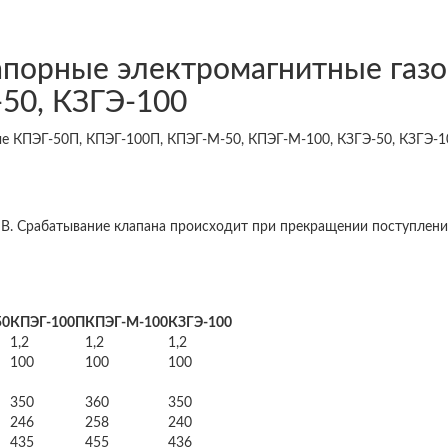
апорные электромагнитные газ
50, КЗГЭ-100
В. Срабатывание клапана происходит при прекращении поступления
50
КПЭГ-100П
КПЭГ-М-100
КЗГЭ-100
1,2
1,2
1,2
100
100
100
350
360
350
246
258
240
435
455
436