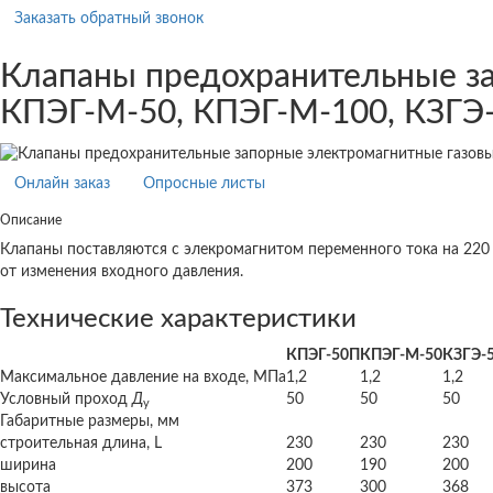
Заказать обратный звонок
Клапаны предохранительные з
КПЭГ-М-50, КПЭГ-М-100, КЗГЭ-
Онлайн заказ
Опросные листы
Описание
Клапаны поставляются с элекромагнитом переменного тока на 220 
от изменения входного давления.
Технические характеристики
КПЭГ-50П
КПЭГ-М-50
КЗГЭ-
Максимальное давление на входе, МПа
1,2
1,2
1,2
Условный проход
Д
50
50
50
у
Габаритные размеры, мм
строительная длина, L
230
230
230
ширина
200
190
200
высота
373
300
368