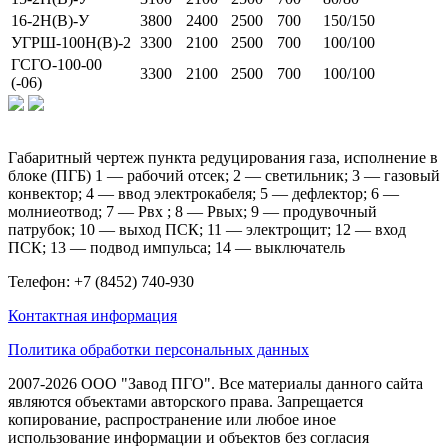
16-2Н(В)-У
3800
2400
2500
700
150/150
УГРШ-100Н(В)-2
3300
2100
2500
700
100/100
ГСГО-100-00
3300
2100
2500
700
100/100
(-06)
Габаритный чертеж пункта редуцирования газа, исполнение в
блоке (ПГБ) 1 — рабочий отсек;
2 — светильник;
3 — газовый
конвектор;
4 — ввод электрокабеля;
5 — дефлектор;
6 —
молниеотвод;
7 — Р
вх
;
8 — Р
вых
;
9 — продувочный
патрубок; 10 — выход ПСК;
11 — электрощит;
12 — вход
ПСК;
13 — подвод импульса;
14 — выключатель
Телефон: +7 (8452) 740-930
Контактная информация
Политика обработки персональных данных
2007-2026 ООО "Завод ПГО". Все материалы данного сайта
являются объектами авторского права. Запрещается
копирование, распространение или любое иное
использование информации и объектов без согласия