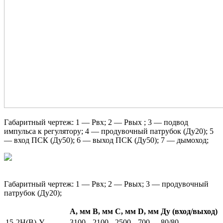
Габаритный чертеж: 1 — Р
вх
; 2 — Р
вых
; 3 — подвод
импульса к регулятору; 4 — продувочный патрубок (Д
у
20); 5
— вход ПСК (Д
у
50);
6 — выход ПСК (Д
у
50); 7 — дымоход;
Габаритный чертеж: 1 — Р
вх
; 2 — Р
вых
; 3 — продувочный
патрубок (Д
у
20);
А, мм
B, мм
C, мм
D, мм
Ду (вход/выход)
15-2Н(В)-У
3100
2100
2500
700
80/80